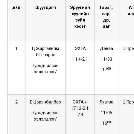
д\д
Шүүгдэгч
Эрүүгийн
Гараг,
Ул
хуулийн
сар,
ял
зүйл
өдөр,
хэсэг
цаг
1
Ц.Жаргалням
ЭХТА
Даваа
Ц.Пү
И.Ганхүрэл
11.4-2.1
11/03
/урьдчилсан
00
17
хэлэлцүүлэг/
2
Б.Цэрэнбалбар
ЭХТА-н
Лхагва
Ц.Пү
17.12-2.1,
/урьдчилсан
11/05
2.4
хэлэлцүүлэг/
00
16