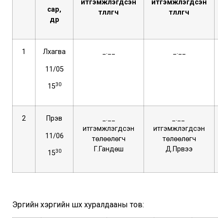
итгэмжлэгдсэн
итгэмжлэгдсэн
сар,
төлөөлөгч
төлөөлөгч
өдөр
1
Лхагва
_.__
_.__
11/05
30
15
2
Пүрэв
_.__
_.__
итгэмжлэгдсэн
итгэмжлэгдсэн
11/06
төлөөлөгч
төлөөлөгч
Г.Гандөш
Д.Пүрвээ
30
15
Эрүүгийн хэргийн шүүх хуралдааны тов: