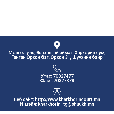
Монгол улс, Өвөрхангай аймаг, Хархорин сум,
Ганган Орхон баг, Орхон 31, Шүүхийн байр
Утас: 70327477
Факс: 70327878
Веб сайт: http://www.kharkhorincourt.mn
И-мэйл: kharkhorin_tg@shuukh.mn