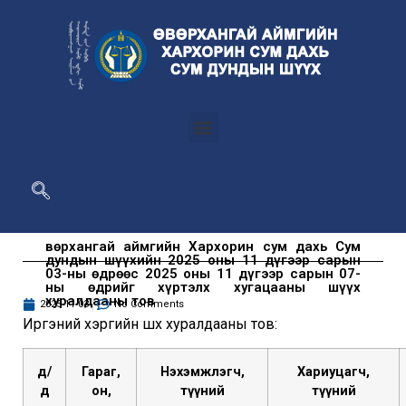
Өвөрхангай аймгийн Хархорин сум дахь Сум
дундын шүүхийн 2025 оны 11 дүгээр сарын
03-ны өдрөөс 2025 оны 11 дүгээр сарын 07-
ны өдрийг хүртэлх хугацааны шүүх
хуралдааны тов
2025-11-03
No Comments
Иргэний хэргийн шүүх хуралдааны тов:
д/
Гараг,
Нэхэмжлэгч,
Хариуцагч,
д
он,
түүний
түүний