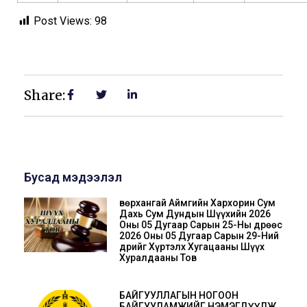
Post Views:
98
Share:
Бусад мэдээлэл
Өвөрхангай Аймгийн Хархорин Сум
Дахь Сум Дундын Шүүхийн 2026
Оны 05 Дугаар Сарын 25-Ны Өдрөөс
2026 Оны 05 Дугаар Сарын 29-Ний
Өдрийг Хүртэлх Хугацааны Шүүх
Хуралдааны Тов
БАЙГУУЛЛАГЫН НОГООН
БАЙГУУЛАМЖИЙГ НЭМЭГДҮҮЛЖ,