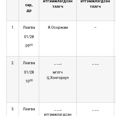
итгэмжлэгдсэн
итгэмжлэгдсэн
сар,
төлөөлөгч
төлөөлөгч
өдөр
1.
Лхагва
А.Осоржам
–
01/28
30
09
2.
Лхагва
_.__,
_.__
01/28
өмгөөлөгч
Ц.Хонгорзул
00
10
3.
Лхагва
_.__,
_.__
итгэмжлэгдсэн