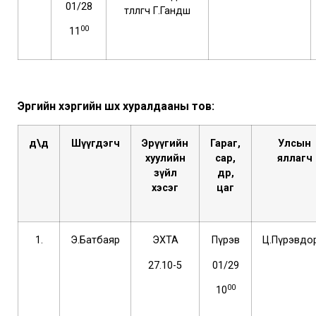
01/28
төлөөлөгч Г.Гандөш
00
11
Эрүүгийн хэргийн шүүх хуралдааны тов:
д\д
Шүүгдэгч
Эрүүгийн
Гараг,
Улсын
хуулийн
сар,
яллагч
зүйл
өдөр,
хэсэг
цаг
1.
Э.Батбаяр
ЭХТА
Пүрэв
Ц.Пүрэвдо
27.10-5
01/29
00
10