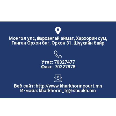
Монгол улс, Өвөрхангай аймаг, Хархорин сум,
Ганган Орхон баг, Орхон 31, Шүүхийн байр
Утас: 70327477
Факс: 70327878
Веб сайт: http://www.kharkhorincourt.mn
И-мэйл: kharkhorin_tg@shuukh.mn