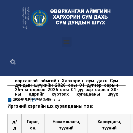
Өвөрхангай аймгийн Хархорин сум дахь Сум
дундын шүүхийн 2026 оны 01 дүгээр сарын
26-ны өдрөөс 2026 оны 01 дүгээр сарын 30-
ны өдрийг хүртэлх хугацааны шүүх
хуралдааны тов
2026-01-23
No Comments
И
ргэний хэргийн шүүх хуралдааны тов:
д/
Гараг,
Нэхэмжлэгч,
Хариуцагч,
д
он,
түүний
түүний