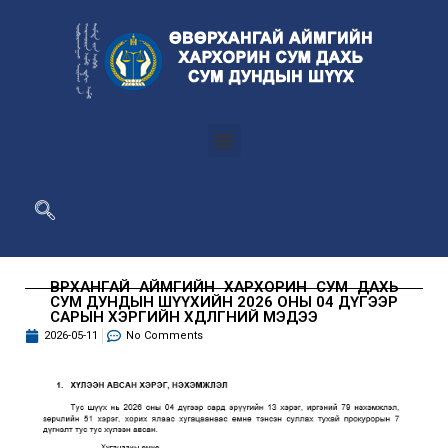
ӨВӨРХАНГАЙ АЙМГИЙН ХАРХОРИН СУМ ДАХЬ
СУМ ДУНДЫН ШҮҮХИЙН 2026 ОНЫ 04 ДҮГЭЭР
САРЫН ХЭРГИЙН ХӨДӨЛГӨӨНИЙ МЭДЭЭ
2026-05-11
No Comments