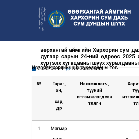
Өвөрхангай аймгийн Хархорин сум д
дугаар сарын 24-ний өдрөөс 2025 
хүртэлх хугацааны шүүх хуралдааны
Иргэний хэргийн шүүх хуралдааны тов
2025-03-21
No Comments
№
Гар
а
г
,
Нэхэмжлэгч,
Хари
он,
түүний
тү
итгэмжлэгдсэн
итгэмж
сар,
төлөөлөгч
төл
өдөр
1
Мягмар
_