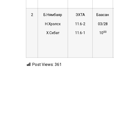
2
Б.Нямбаяр
ЭХТА
Баасан
Н.Хүрэлсүх
11.6-2
03/28
00
Х.Сүхбат
11.6-1
10
Post Views:
361