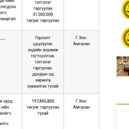
цагчийн
тэтгэлэг
лэгдсэн
гаргуулах
өөлөгч
31.000.000
нжаргал
төгрөг гаргуулах
.__
Гэрлэлт
Г.Энх-
цуцлуулж.
Амгалан
хүүхдийн асрамж
тогтоолгож.
тэтгэлэг
гаргуулах.
дундын эд
хөрөнгө
хуваалгах тухай
ж хурд
197,845,800
Г.Энх-
-ийн
төгрөг гаргуулах
Амгалан
өлөгч
тухай
илгүүн