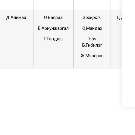
Д.Алимаа
О.Баяраа
Хохирогч
Ц.Дагий
Б.Ариунжаргал
О.Мандах
Г.Гандөш
Гэрч
Б.Гүнбилэг
Ж.Мяасүрэн