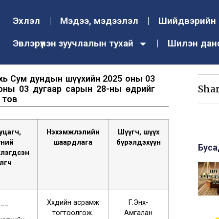
Эхлэл
Мэдээ, мэдээлэл
Шийдвэрийн 
Эвлэрүүлэн зуучлалын тухай
Шилэн дан
ахь Сум дундын шүүхийн 2025 оны 03
Shar
оны 03 дугаар сарын 28-ны өдрийг
 тов
уцагч,
Нэхэмжлэлийн
Шүүгч, шүүх
үний
шаардлага
бүрэлдэхүүн
Буса
лэгдсэн
өөлөгч
.__
Хүүхдийн асрамж
Г.Энх-
тогтоолгож.
Амгалан