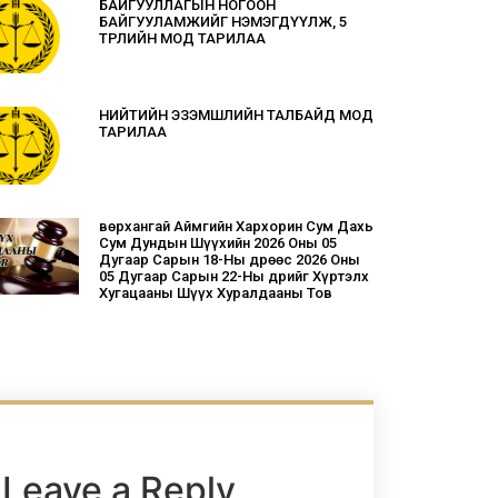
БАЙГУУЛЛАГЫН НОГООН
БАЙГУУЛАМЖИЙГ НЭМЭГДҮҮЛЖ, 5
ТӨРЛИЙН МОД ТАРИЛАА
НИЙТИЙН ЭЗЭМШЛИЙН ТАЛБАЙД МОД
ТАРИЛАА
Өвөрхангай Аймгийн Хархорин Сум Дахь
Сум Дундын Шүүхийн 2026 Оны 05
Дугаар Сарын 18-Ны Өдрөөс 2026 Оны
05 Дугаар Сарын 22-Ны Өдрийг Хүртэлх
Хугацааны Шүүх Хуралдааны Тов
Leave a Reply