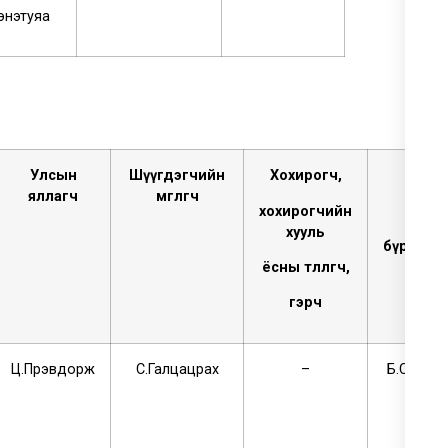
энэтуяа
Улсын
Шүүгдэгчийн
Хохирогч,
Ш
үүгч
яллагч
мгөөлөгч
хохирогчийн
шүүх
хууль
бүрэлдэ
ёсны төлөөлөгч,
гэрч
Ц.Пүрэвдорж
С.Галцацрах
–
Б.Сарант