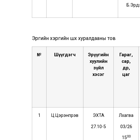
Б.Эрд
Эрүүгийн хэргийн шүүх хуралдааны тов
№
Ш
үүгдэгч
Эрүүгийн
Гар
а
г
,
хуулийн
с
ар
,
з
үйл
өдөр
,
хэсэг
ц
аг
1
Ц.Цэрэнпүрэв
ЭХТА
Лхагва
27.10-5
03/26
00
15