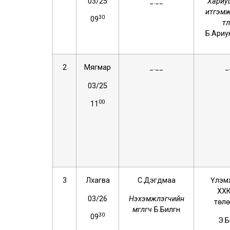
03/25
_.__
Хариу
итгэмж
30
09
төл
Б.Ариу
2
Мягмар
_.__
_
03/25
00
11
3
Лхагва
С.Дэгдмаа
Үлэм
ХХК
03/26
Нэхэмжлэгчийн
төлө
өмгөөлөгч
Б.Билгүүн
30
09
Э.Б