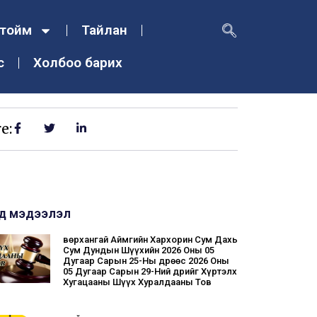
тойм
Тайлан
с
Холбоо барих
e:
д мэдээлэл
Өвөрхангай Аймгийн Хархорин Сум Дахь
Сум Дундын Шүүхийн 2026 Оны 05
Дугаар Сарын 25-Ны Өдрөөс 2026 Оны
05 Дугаар Сарын 29-Ний Өдрийг Хүртэлх
Хугацааны Шүүх Хуралдааны Тов