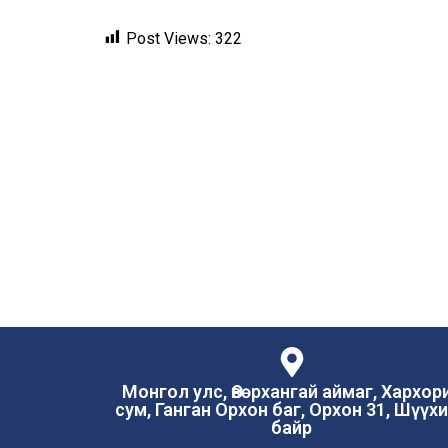
Post Views:
322
Монгол улс, Өвөрхангай аймаг, Хархор
сум, Ганган Орхон баг, Орхон 31, Шүүх
байр