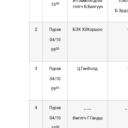
итгэмжлэгдсэн
Л.Ал
00
15
төлөөлөгч
Б.Билгүүн
Б.Эрд
2
Пүрэв
БЭХ ХЗХоршоо
04/10
00
09
3
Пүрэв
Ц.Ганболд
04/10
30
09
4
Пүрэв
_.__
_
04/10
Өмгөөлөгч
Г.Гандөш
00