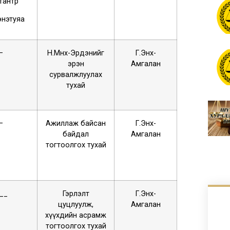
тантөр
энэтуяа
–
Н.Мөнх-Эрдэнийг
Г.Энх-
эрэн
Амгалан
сурвалжлуулах
тухай
–
Ажиллаж байсан
Г.Энх-
байдал
Амгалан
тогтоолгох тухай
.__
Гэрлэлт
Г.Энх-
цуцлуулж,
Амгалан
хүүхдийн асрамж
тогтоолгох тухай