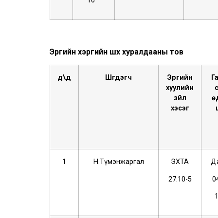
10
Эрүүгийн хэргийн шүүх хуралдааны тов
д\д
Ш
үүгдэгч
Эрүүгийн
Г
хуулийн
з
үйл
ө
хэсэг
1
Н.Түмэнжаргал
ЭХТА
Д
27.10-5
0