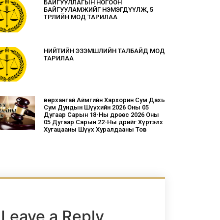
БАЙГУУЛЛАГЫН НОГООН
БАЙГУУЛАМЖИЙГ НЭМЭГДҮҮЛЖ, 5
ТӨРЛИЙН МОД ТАРИЛАА
НИЙТИЙН ЭЗЭМШЛИЙН ТАЛБАЙД МОД
ТАРИЛАА
Өвөрхангай Аймгийн Хархорин Сум Дахь
Сум Дундын Шүүхийн 2026 Оны 05
Дугаар Сарын 18-Ны Өдрөөс 2026 Оны
05 Дугаар Сарын 22-Ны Өдрийг Хүртэлх
Хугацааны Шүүх Хуралдааны Тов
Leave a Reply