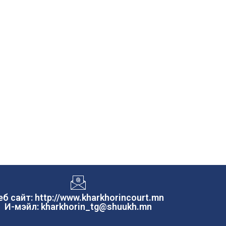
еб сайт: http://www.kharkhorincourt.mn
И-мэйл: kharkhorin_tg@shuukh.mn