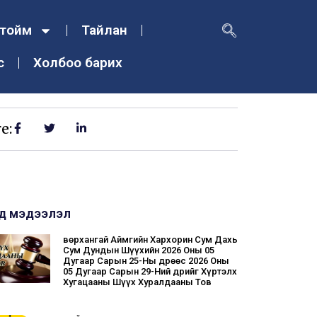
тойм
Тайлан
с
Холбоо барих
e:
д мэдээлэл
Өвөрхангай Аймгийн Хархорин Сум Дахь
Сум Дундын Шүүхийн 2026 Оны 05
Дугаар Сарын 25-Ны Өдрөөс 2026 Оны
05 Дугаар Сарын 29-Ний Өдрийг Хүртэлх
Хугацааны Шүүх Хуралдааны Тов