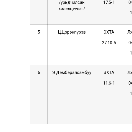
/урьдчилсан
17.5-1
0
хэлэлцүүлэг/
5
Ц.Цэрэнпүрэв
ЭХТА
Лх
27.10-5
0
6
Э.Дэмбэрэлсамбуу
ЭХТА
Лх
11.6-1
0