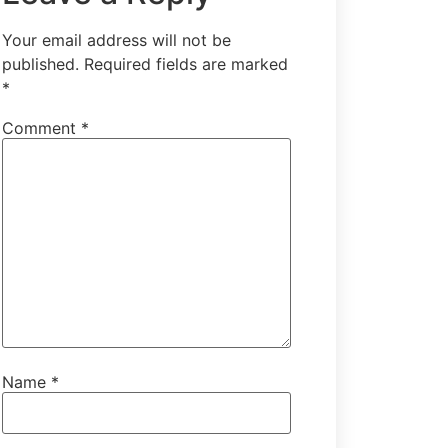
Your email address will not be
published.
Required fields are marked
*
Comment
*
Ш
үүгч,
шүүх
бүрэлдэхүүн
Ц.Дагиймаа
Name
*