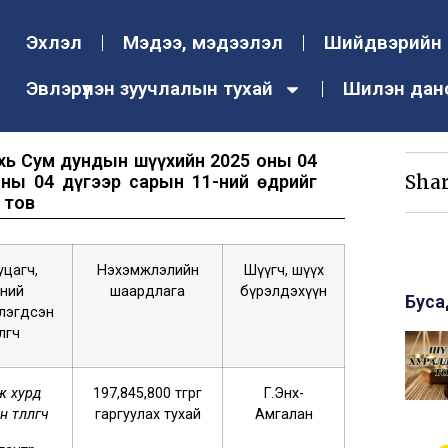
Эхлэл
Мэдээ, мэдээлэл
Шийдвэрийн 
Эвлэрүүлэн зуучлалын тухай
Шилэн дан
ахь Сум дундын шүүхийн 2025 оны 04
Shar
ны 04 дүгээр сарын 11-ний өдрийг
 тов
уцагч,
Нэхэмжлэлийн
Шүүгч, шүүх
үний
шаардлага
бүрэлдэхүүн
Буса
лэгдсэн
өлөгч
ж хурд
197,845,800 төгрөг
Г.Энх-
төлөөлөгч
гаргуулах тухай
Амгалан