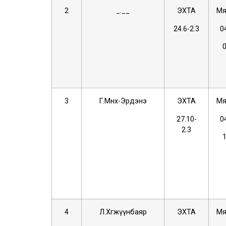
2
_.__
ЭХТА
Мя
24.6-2.3
0
3
Г.Мөнх-Эрдэнэ
ЭХТА
Мя
27.10-
0
2.3
4
Л.Хөгжүүнбаяр
ЭХТА
Мя