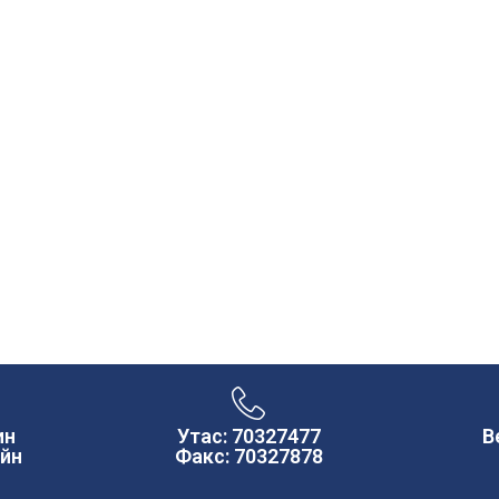
ин
Утас: 70327477
В
ийн
Факс: 70327878