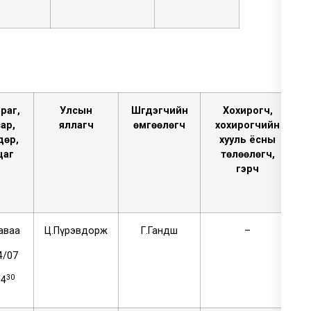
ар
а
г
,
Улсын
Шүүгдэгчийн
Хохирогч,
с
ар
,
яллагч
ө
мгөөлөгч
хохирогчийн
дөр
,
хууль ёсны
ц
аг
төлөөлөгч,
гэрч
аваа
Ц.Пүрэвдорж
Г.Гандөш
–
4/07
30
14