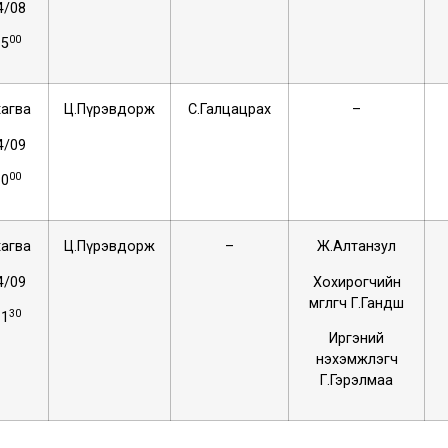
4/08
00
15
агва
Ц.Пүрэвдорж
С.Галцацрах
–
4/09
00
10
агва
Ц.Пүрэвдорж
–
Ж.Алтанзул
4/09
Хохирогчийн
өмгөөлөгч Г.Гандөш
30
11
Иргэний
нэхэмжлэгч
Г.Гэрэлмаа