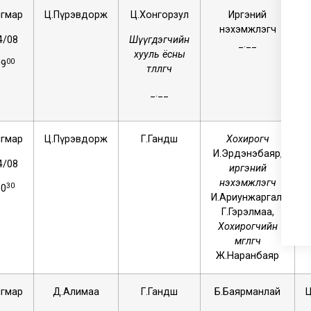
гмар
Ц.Пүрэвдорж
Ц.Хонгорзул
Иргэний
нэхэмжлэгч
4/08
Шүүгдэгчийн
_.__
хууль ёсны
00
09
төлөөлөгч
_.__
гмар
Ц.Пүрэвдорж
Г.Гандөш
Хохирогч
И.Эрдэнэбаяр,
4/08
иргэний
нэхэмжлэгч
30
10
И.Ариунжаргал,
Г.Гэрэлмаа,
Хохирогчийн
өмгөөлөгч
Ж.Наранбаяр
гмар
Д.Алимаа
Г.Гандөш
Б.Баярманлай