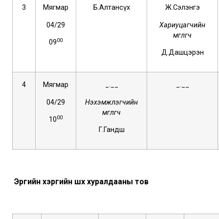
3
Мягмар
Б.Алтансүх
Ж.Сэлэнгэ
04/29
Хариуцагчийн
өмгөөлөгч
00
09
Д.Дашцэрэн
4
Мягмар
_.__
_.__
04/29
Нэхэмжлэгчийн
өмгөөлөгч
00
10
Г.Гандөш
Эрүүгийн
хэргийн шүүх хуралдааны тов