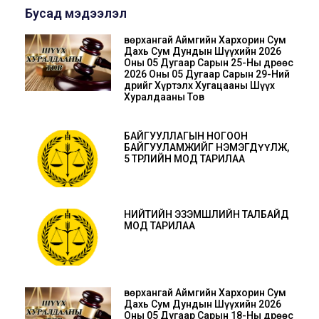
Бусад мэдээлэл
Өвөрхангай Аймгийн Хархорин Сум
Дахь Сум Дундын Шүүхийн 2026
Оны 05 Дугаар Сарын 25-Ны Өдрөөс
2026 Оны 05 Дугаар Сарын 29-Ний
Өдрийг Хүртэлх Хугацааны Шүүх
Хуралдааны Тов
БАЙГУУЛЛАГЫН НОГООН
БАЙГУУЛАМЖИЙГ НЭМЭГДҮҮЛЖ,
5 ТӨРЛИЙН МОД ТАРИЛАА
НИЙТИЙН ЭЗЭМШЛИЙН ТАЛБАЙД
МОД ТАРИЛАА
Өвөрхангай Аймгийн Хархорин Сум
Дахь Сум Дундын Шүүхийн 2026
Оны 05 Дугаар Сарын 18-Ны Өдрөөс