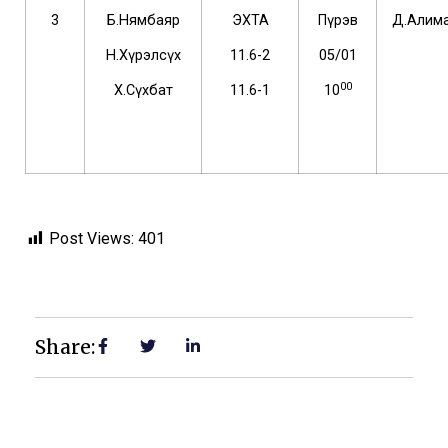
3
Б.Нямбаяр
ЭХТА
Пүрэв
Д.Алим
Н.Хүрэлсүх
11.6-2
05/01
00
Х.Сүхбат
11.6-1
10
Post Views:
401
Share: