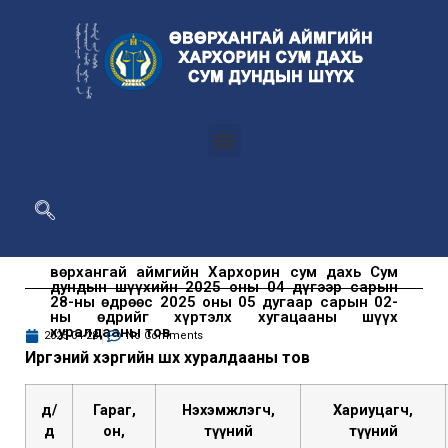
Өвөрхангай аймгийн Хархорин сум дахь Сум
дундын шүүхийн 2025 оны 04 дүгээр сарын
28-ны өдрөөс 2025 оны 05 дугаар сарын 02-
ны өдрийг хүртэлх хугацааны шүүх
хуралдааны тов
2025-04-28
No Comments
И
ргэний хэргийн шүүх хуралдааны тов
д
/
Гар
а
г
,
Нэхэмжлэгч,
Хариуцагч,
д
он,
түүний
түүний