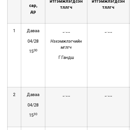
итгэмжлэгдсэн
итгэмжлэгдсэн
сар,
төлөөлөгч
төлөөлөгч
өдөр
1
Даваа
_.__
_.__
04/28
Нэхэмжлэгчийн
өмгөөлөгч
00
15
Г.Гандөш
2
Даваа
_.__
_.__
04/28
30
15