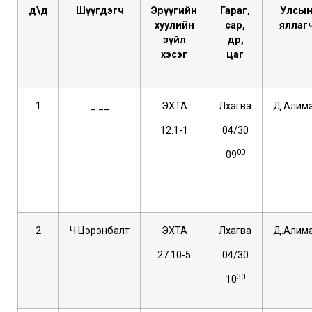
д\д
Ш
үүгдэгч
Эрүүгийн
Гар
а
г
,
Улсы
хуулийн
с
ар
,
яллаг
з
үйл
өдөр
,
хэсэг
ц
аг
1
_.__
ЭХТА
Лхагва
Д.Алим
12.1-1
04/30
00
09
2
Ч.Цэрэнбалт
ЭХТА
Лхагва
Д.Алим
27.10-5
04/30
30
10