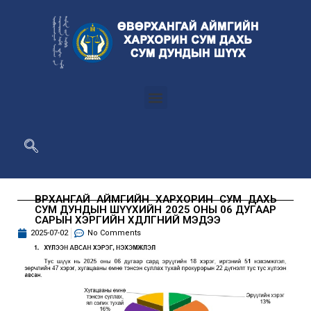
ӨВӨРХАНГАЙ АЙМГИЙН ХАРХОРИН СУМ ДАХЬ
СУМ ДУНДЫН ШҮҮХИЙН 2025 ОНЫ 06 ДУГААР
САРЫН ХЭРГИЙН ХӨДӨЛГӨӨНИЙ МЭДЭЭ
2025-07-02
No Comments