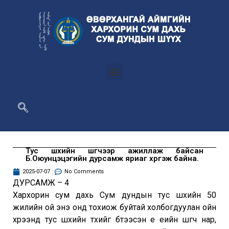
Тус шүүхийн шүүгчээр ажиллаж байсан
Б.Оюунцэцэгийн дурсамж яриаг хүргэж байна.
2025-07-07
No Comments
ДУРСАМЖ – 4
Хархорин сум дахь Сум дундын тус шүүхийн 50
жилийн ой энэ онд тохиож буйтай холбогдуулан ойн
хүрээнд тус шүүхийн түүхийг бүтээсэн үе үеийн шүүгч нар,