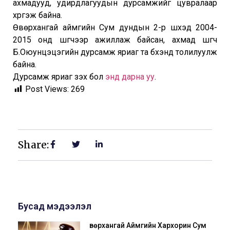
ахмадууд, удирдлагуудын дурсамжийг цувралаар
хүргэж байна.
Өвөрхангай аймгийн Сум дундын 2-р шүүхэд 2004-
2015 онд шүүгчээр ажиллаж байсан, ахмад шүүгч
Б.Оюунцэцэгийн дурсамж яриаг та бүхэнд толилуулж
байна.
Дурсамж яриаг үзэх бол
энд дарна уу
.
Post Views:
269
Share:
Бусад мэдээлэл
Өвөрхангай Аймгийн Хархорин Сум