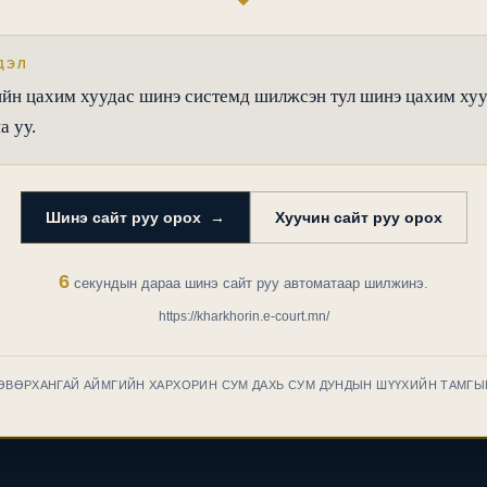
ДЭЛ
н цахим хуудас шинэ системд шилжсэн тул шинэ цахим ху
а уу.
Шинэ сайт руу орох →
Хуучин сайт руу орох
6
секундын дараа шинэ сайт руу автоматаар шилжинэ.
https://kharkhorin.e-court.mn/
 ӨВӨРХАНГАЙ АЙМГИЙН ХАРХОРИН СУМ ДАХЬ СУМ ДУНДЫН ШҮҮХИЙН ТАМГЫ