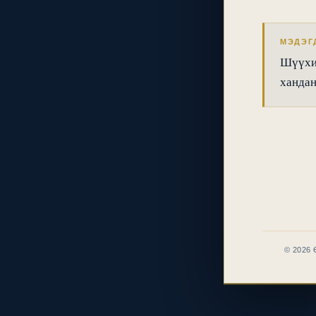
МЭДЭГ
Шүүхий
хандан
© 2026