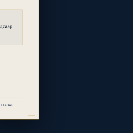
удсаар
Н ГАЗАР